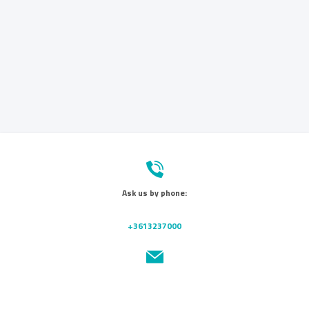
Ask us by phone:
+3613237000
Send us a message: