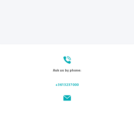
Ask us by phone:
+3613237000
Send us a message:
info@wmc.hu