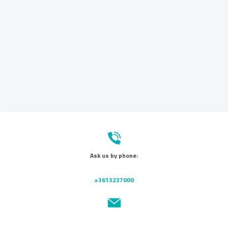
Ask us by phone:
+3613237000
Send us a message: